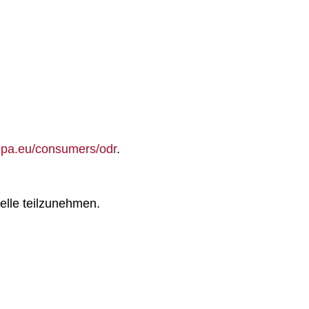
ropa.eu/consumers/odr
.
telle teilzunehmen.